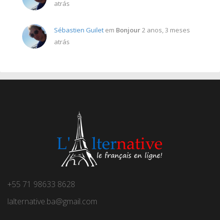
atrás
Sébastien Guilet
em
Bonjour
2 anos, 3 meses
atrás
+55 71 98633 8628
lalternative.ba@gmail.com