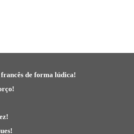
francês de forma lúdica!
orço!
ez!
ques!