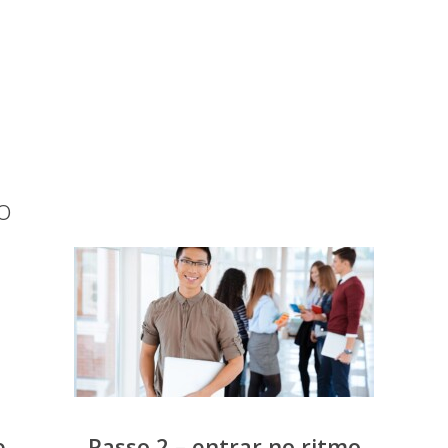
o
e
Passo 2 – entrar no ritmo