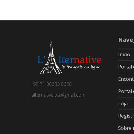
Nave
Início
Portal
Encont
+55 71 98633 8628
Portal
lalternative.ba@gmail.com
Loja
Regist
Sobre 