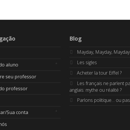
gação
Blog
Mayday, Mayday, Mayday
Les sigles
 do aluno
Acheter la tour Eiffel ?
re seu professor
Les français ne parlent p
 do professor
anglais: mythe ou réalité ?
Parlons politique… ou pas 
rar/Sua conta
nós