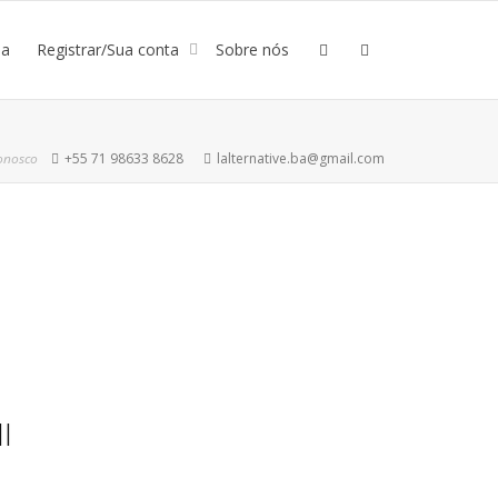
ja
Registrar/Sua conta
Sobre nós
onosco
+55 71 98633 8628
lalternative.ba@gmail.com
I