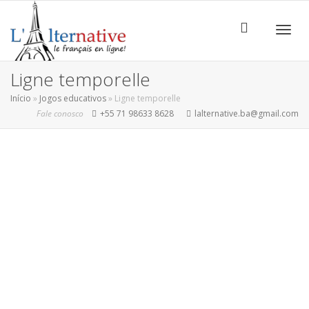
ALTE
Ligne temporelle
Início
»
Jogos educativos
»
Ligne temporelle
Fale conosco
+55 71 98633 8628
lalternative.ba@gmail.com