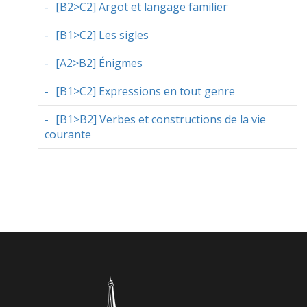
[B2>C2] Argot et langage familier
[B1>C2] Les sigles
[A2>B2] Énigmes
[B1>C2] Expressions en tout genre
[B1>B2] Verbes et constructions de la vie
courante