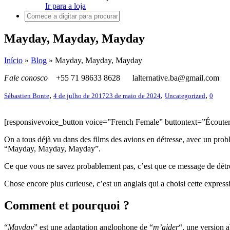
Ir para a loja
Mayday, Mayday, Mayday
Início
»
Blog
»
Mayday, Mayday, Mayday
Fale conosco
+55 71 98633 8628
lalternative.ba@gmail.com
,
,
,
Sébastien Bonte
4 de julho de 2017
23 de maio de 2024
Uncategorized
0
[responsivevoice_button voice=”French Female” buttontext=”Écouter
On a tous déjà vu dans des films des avions en détresse, avec un problè
“Mayday, Mayday, Mayday”.
Ce que vous ne savez probablement pas, c’est que ce message de détre
Chose encore plus curieuse, c’est un anglais qui a choisi cette express
Comment et pourquoi ?
“
Mayday
” est une adaptation anglophone de “
m’aider
“, une version 