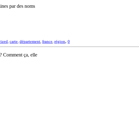
zines par des noms
,
rized
,
carte
,
département
,
france
,
région
0
 ? Comment ça, elle