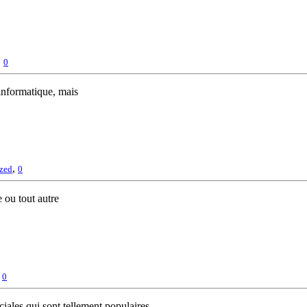
,
0
’informatique, mais
,
zed
0
 ou tout autre
,
0
ales qui sont tellement populaires