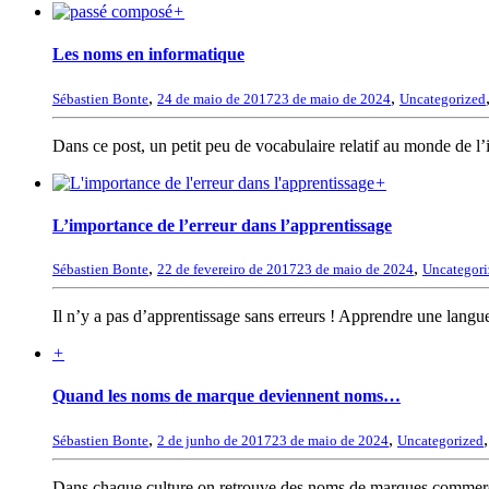
+
Les noms en informatique
,
,
Sébastien Bonte
24 de maio de 2017
23 de maio de 2024
Uncategorized
Dans ce post, un petit peu de vocabulaire relatif au monde de l
+
L’importance de l’erreur dans l’apprentissage
,
,
Sébastien Bonte
22 de fevereiro de 2017
23 de maio de 2024
Uncategori
Il n’y a pas d’apprentissage sans erreurs ! Apprendre une langue
+
Quand les noms de marque deviennent noms…
,
,
Sébastien Bonte
2 de junho de 2017
23 de maio de 2024
Uncategorized
Dans chaque culture on retrouve des noms de marques commerci