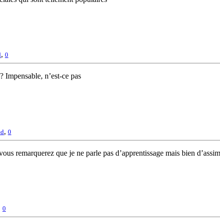
,
d
0
 ? Impensable, n’est-ce pas
,
ed
0
 vous remarquerez que je ne parle pas d’apprentissage mais bien d’assimi
,
0