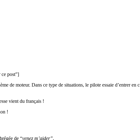
 ce post”]
me de moteur. Dans ce type de situations, le pilote essaie d’entrer en co
sse vient du français !
ion !
abrégée de “
venez m’aider”
.