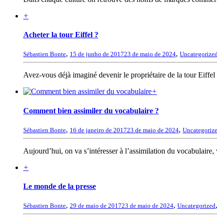
+
Acheter la tour Eiffel ?
,
,
Sébastien Bonte
15 de junho de 2017
23 de maio de 2024
Uncategorize
Avez-vous déjà imaginé devenir le propriétaire de la tour Eiffel
+
Comment bien assimiler du vocabulaire ?
,
,
Sébastien Bonte
16 de janeiro de 2017
23 de maio de 2024
Uncategoriz
Aujourd’hui, on va s’intéresser à l’assimilation du vocabulaire,
+
Le monde de la presse
,
,
Sébastien Bonte
29 de maio de 2017
23 de maio de 2024
Uncategorized