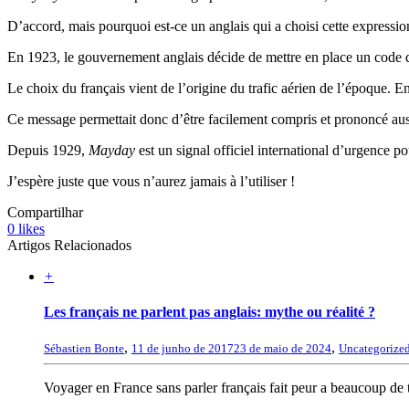
D’accord, mais pourquoi est-ce un anglais qui a choisi cette express
En 1923, le gouvernement anglais décide de mettre en place un code d
Le choix du français vient de l’origine du trafic aérien de l’époque. E
Ce message permettait donc d’être facilement compris et prononcé aussi
Depuis 1929,
Mayday
est un signal officiel international d’urgence p
J’espère juste que vous n’aurez jamais à l’utiliser !
Compartilhar
0
likes
Artigos Relacionados
+
Les français ne parlent pas anglais: mythe ou réalité ?
,
,
Sébastien Bonte
11 de junho de 2017
23 de maio de 2024
Uncategorize
Voyager en France sans parler français fait peur a beaucoup de t