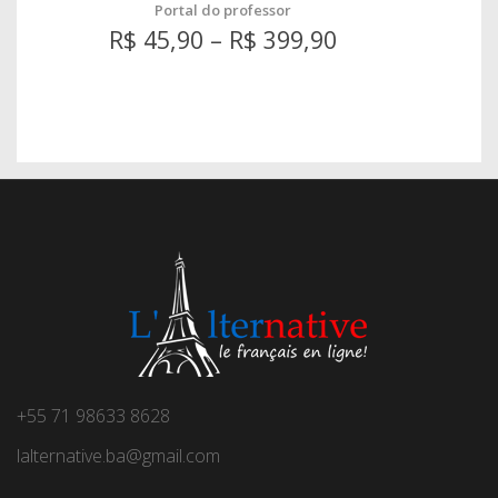
Portal do professor
R$
45,90
–
R$
399,90
+55 71 98633 8628
lalternative.ba@gmail.com