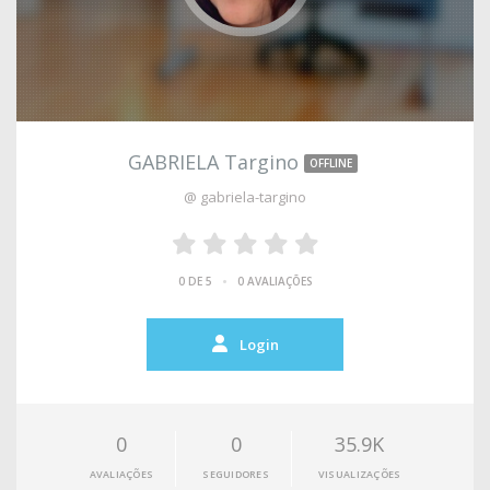
GABRIELA Targino
OFFLINE
@ gabriela-targino
•
0 DE 5
0 AVALIAÇÕES
Login
0
0
35.9K
AVALIAÇÕES
SEGUIDORES
VISUALIZAÇÕES