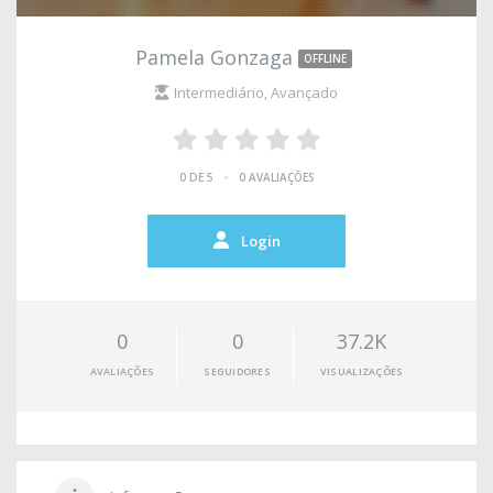
Pamela Gonzaga
OFFLINE
Intermediário, Avançado
•
0 DE 5
0 AVALIAÇÕES
Login
0
0
37.2K
AVALIAÇÕES
SEGUIDORES
VISUALIZAÇÕES