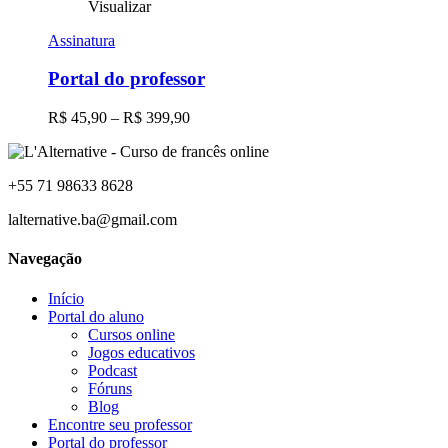
produto
Visualizar
tem
Assinatura
várias
variantes.
Portal do professor
As
opções
podem
Faixa
R$
45,90
–
R$
399,90
ser
de
escolhidas
preço:
na
R$ 45,90
página
+55 71 98633 8628
através
do
R$ 399,90
lalternative.ba@gmail.com
produto
Navegação
Início
Portal do aluno
Cursos online
Jogos educativos
Podcast
Fóruns
Blog
Encontre seu professor
Portal do professor