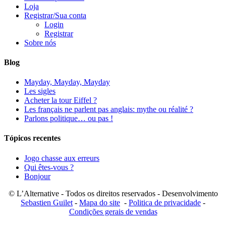
Loja
Registrar/Sua conta
Login
Registrar
Sobre nós
Blog
Mayday, Mayday, Mayday
Les sigles
Acheter la tour Eiffel ?
Les français ne parlent pas anglais: mythe ou réalité ?
Parlons politique… ou pas !
Tópicos recentes
Jogo chasse aux erreurs
Qui êtes-vous ?
Bonjour
© L’Alternative - Todos os direitos reservados - Desenvolvimento
Sebastien Guilet
-
Mapa do site
-
Politica de privacidade
-
Condições gerais de vendas