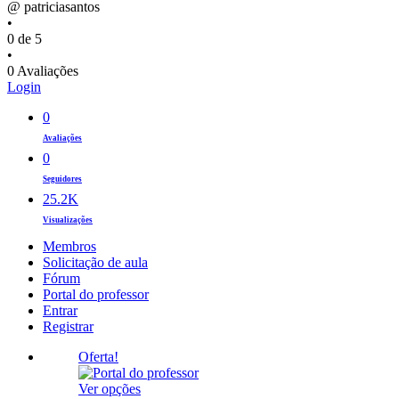
@ patriciasantos
•
0 de 5
•
0 Avaliações
Login
0
Avaliações
0
Seguidores
25.2K
Visualizações
Membros
Solicitação de aula
Fórum
Portal do professor
Entrar
Registrar
Oferta!
Este
Ver opções