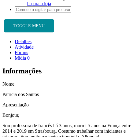
Ir para a loja
TOGGLE MENU
Detalhes
Atividade
Fóruns
Mídia
0
Informações
Nome
Patricia dos Santos
Apresentação
Bonjour,
Sou professora de francês há 3 anos, morrei 5 anos na França entre
2014 e 2019 em Strasbourg. Costumo trabalhar com iniciantes e
crianças. Sou muito paciente e tranquila. Allons-y!