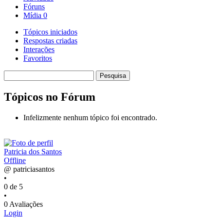
Fóruns
Mídia
0
Tópicos iniciados
Respostas criadas
Interações
Favoritos
Pesquisar
tópicos:
Tópicos no Fórum
Infelizmente nenhum tópico foi encontrado.
Patricia dos Santos
Offline
@ patriciasantos
•
0 de 5
•
0 Avaliações
Login