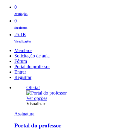
0
Avaliações
0
Seguidores
25.1K
Visualizações
Membros
Solicitação de aula
Fórum
Portal do professor
Entrar
Registrar
Oferta!
Este
Ver opções
produto
Visualizar
tem
Assinatura
várias
variantes.
Portal do professor
As
opções