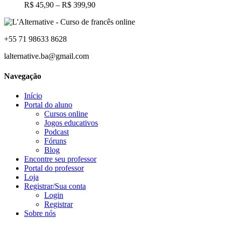
podem
Faixa
R$
45,90
–
R$
399,90
ser
de
escolhidas
preço:
na
R$ 45,90
página
+55 71 98633 8628
através
do
R$ 399,90
lalternative.ba@gmail.com
produto
Navegação
Início
Portal do aluno
Cursos online
Jogos educativos
Podcast
Fóruns
Blog
Encontre seu professor
Portal do professor
Loja
Registrar/Sua conta
Login
Registrar
Sobre nós