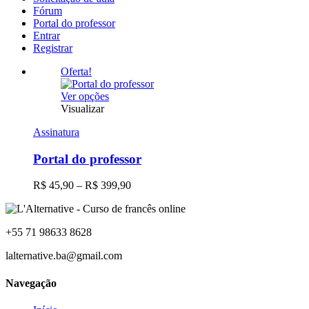
Fórum
Portal do professor
Entrar
Registrar
Oferta!
Este
Ver opções
produto
Visualizar
tem
Assinatura
várias
variantes.
Portal do professor
As
opções
podem
Faixa
R$
45,90
–
R$
399,90
ser
de
escolhidas
preço:
na
R$ 45,90
página
+55 71 98633 8628
através
do
R$ 399,90
lalternative.ba@gmail.com
produto
Navegação