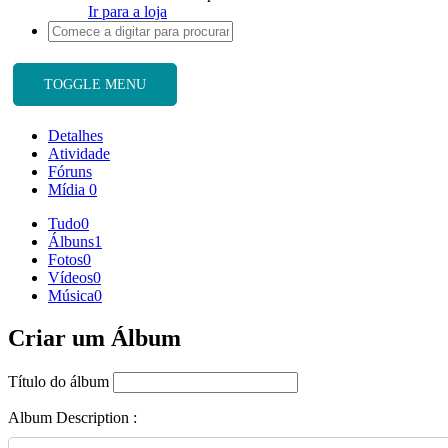
Ir para a loja
TOGGLE MENU
Detalhes
Atividade
Fóruns
Mídia
0
Tudo
0
Álbuns
1
Fotos
0
Vídeos
0
Música
0
Criar um Álbum
Título do álbum
Album Description :