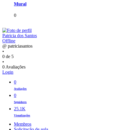
Mural
0
Patricia dos Santos
Offline
@ patriciasantos
•
0 de 5
•
0 Avaliações
Login
0
Avaliações
0
Seguidores
25.1K
Visualizações
Membros
Solicitação de aula