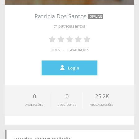
Patricia Dos Santos
OFFLINE
@ patriciasantos
•
0 DE 5
0 AVALIAÇÕES
Login
0
0
25.2K
AVALIAÇÕES
SEGUIDORES
VISUALIZAÇÕES