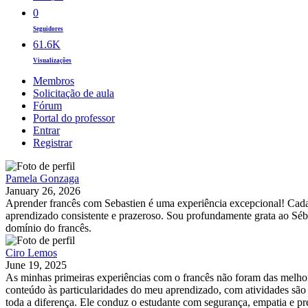
0
Seguidores
61.6K
Visualizações
Membros
Solicitação de aula
Fórum
Portal do professor
Entrar
Registrar
Pamela Gonzaga
January 26, 2026
Aprender francês com Sebastien é uma experiência excepcional! Cada 
aprendizado consistente e prazeroso. Sou profundamente grata ao Séb
domínio do francês.
Ciro Lemos
June 19, 2025
As minhas primeiras experiências com o francês não foram das melhor
conteúdo às particularidades do meu aprendizado, com atividades são
toda a diferença. Ele conduz o estudante com segurança, empatia e prec