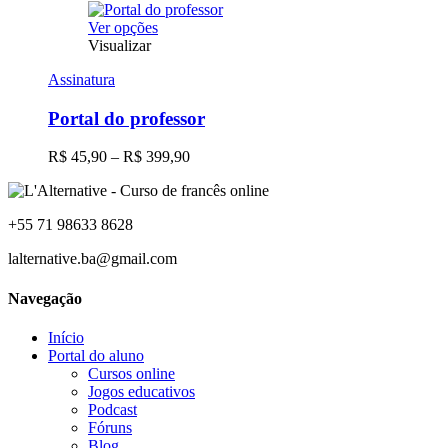
Este
Ver opções
produto
Visualizar
tem
Assinatura
várias
variantes.
Portal do professor
As
opções
podem
Faixa
R$
45,90
–
R$
399,90
ser
de
escolhidas
preço:
na
R$ 45,90
página
+55 71 98633 8628
através
do
R$ 399,90
lalternative.ba@gmail.com
produto
Navegação
Início
Portal do aluno
Cursos online
Jogos educativos
Podcast
Fóruns
Blog