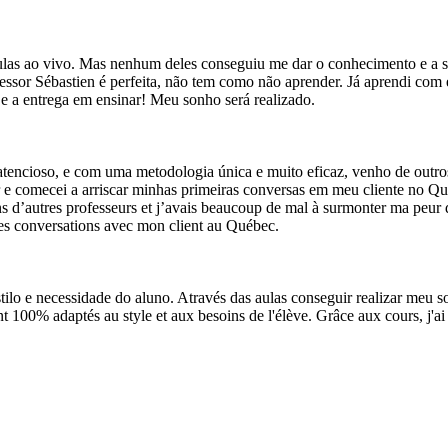
 aulas ao vivo. Mas nenhum deles conseguiu me dar o conhecimento e a 
ssor Sébastien é perfeita, não tem como não aprender. Já aprendi com el
e a entrega em ensinar! Meu sonho será realizado.
tencioso, e com uma metodologia única e muito eficaz, venho de outros 
e comecei a arriscar minhas primeiras conversas em meu cliente no Que
ens d’autres professeurs et j’avais beaucoup de mal à surmonter ma peur 
es conversations avec mon client au Québec.
tilo e necessidade do aluno. Através das aulas conseguir realizar meu
ont 100% adaptés au style et aux besoins de l'élève. Grâce aux cours, j