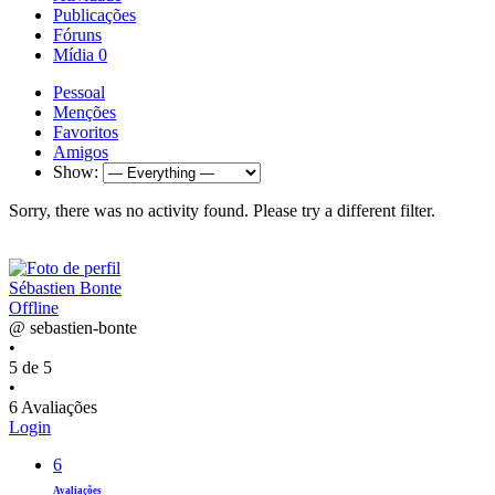
Publicações
Fóruns
Mídia
0
Pessoal
Menções
Favoritos
Amigos
Show:
Sorry, there was no activity found. Please try a different filter.
Sébastien Bonte
Offline
@ sebastien-bonte
•
5 de 5
•
6 Avaliações
Login
6
Avaliações