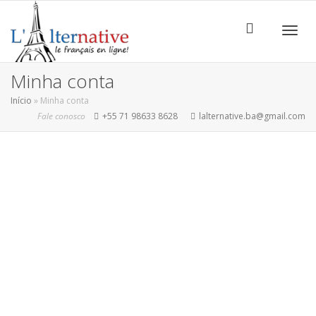
ALTE
Minha conta
Início
»
Minha conta
Fale conosco
+55 71 98633 8628
lalternative.ba@gmail.com