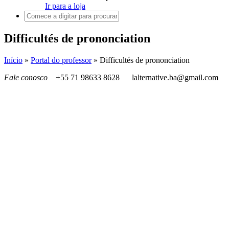
Ir para a loja
Difficultés de prononciation
Início
»
Portal do professor
»
Difficultés de prononciation
Fale conosco
+55 71 98633 8628
lalternative.ba@gmail.com
Revolucione suas aulas de Francês com o
portal do professor!
O nosso Portal de Atividades é a ferramenta perfeita para
professores de francês que buscam materiais didáticos dinâmicos e
eficazes para suas aulas online. Desenvolvido por especialistas em
educação, o nosso portal oferece uma abordagem inovadora e
progressiva para o ensino da língua francesa.
Nossas atividades são cuidadosamente planejadas no princípio das
bonecas russas, onde os conteúdos se complementam e se agregam
entre si. Isso significa que, enquanto os alunos aprendem algo novo,
estão continuamente consolidando os assuntos anteriores.