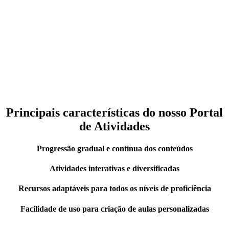
Com uma vasta gama de atividades interativas, vídeos, exercícios e
jogos, os professores podem criar aulas envolventes e personalizadas
de forma fácil e rápida. Além disso, nosso portal oferece recursos
adaptáveis para todos os níveis de proficiência, do iniciante ao
avançado.
Principais características do nosso Portal
de Atividades
Progressão gradual e contínua dos conteúdos
Atividades interativas e diversificadas
Recursos adaptáveis para todos os níveis de proficiência
Facilidade de uso para criação de aulas personalizadas