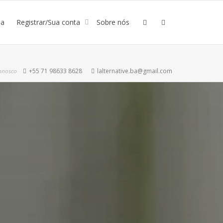
ja
Registrar/Sua conta
Sobre nós
onosco
+55 71 98633 8628
lalternative.ba@gmail.com