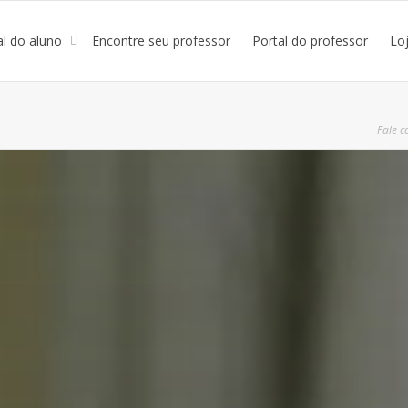
al do aluno
Encontre seu professor
Portal do professor
Lo
Fale c