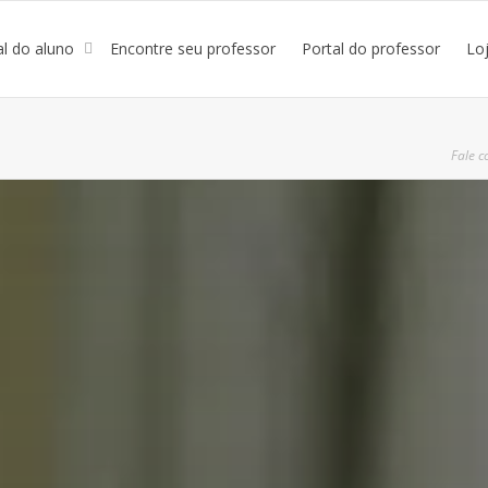
al do aluno
Encontre seu professor
Portal do professor
Lo
Fale c