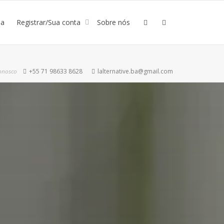
ja
Registrar/Sua conta
Sobre nós
onosco
+55 71 98633 8628
lalternative.ba@gmail.com