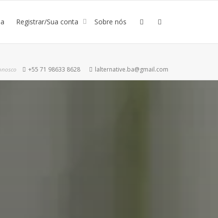
ja
Registrar/Sua conta
Sobre nós
onosco
+55 71 98633 8628
lalternative.ba@gmail.com