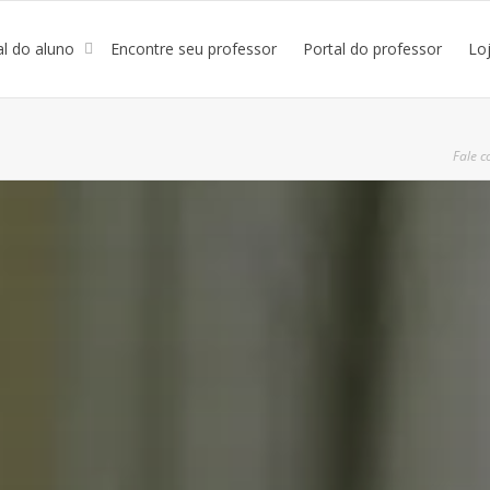
al do aluno
Encontre seu professor
Portal do professor
Lo
Fale c