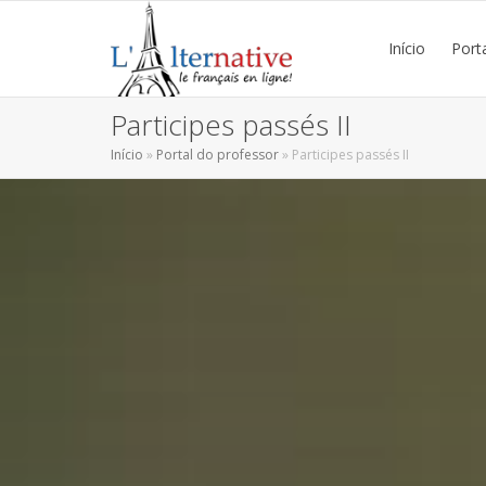
Início
Port
Participes passés II
Início
»
Portal do professor
»
Participes passés II