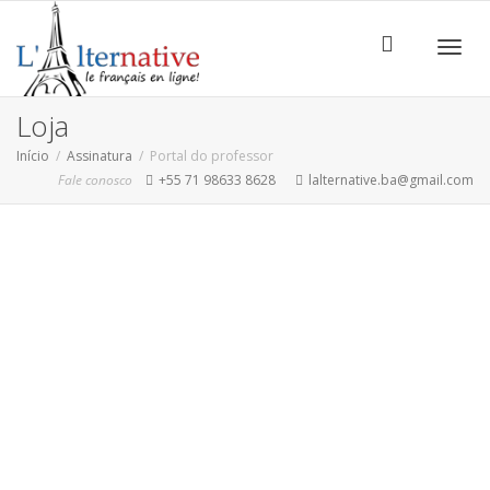
ALTE
Loja
Início
Assinatura
Portal do professor
Fale conosco
+55 71 98633 8628
lalternative.ba@gmail.com