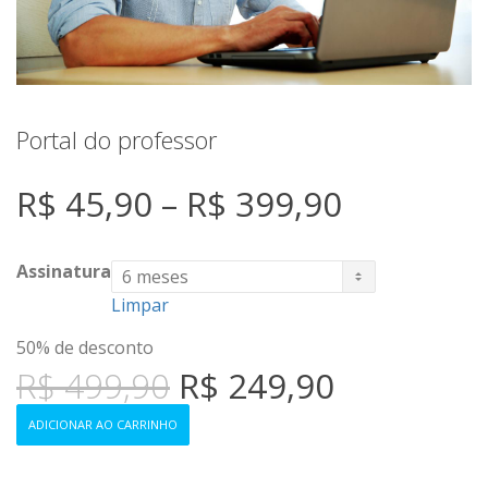
Portal do professor
R$
45,90
–
R$
399,90
Assinatura
Limpar
50% de desconto
R$
499,90
R$
249,90
ADICIONAR AO CARRINHO