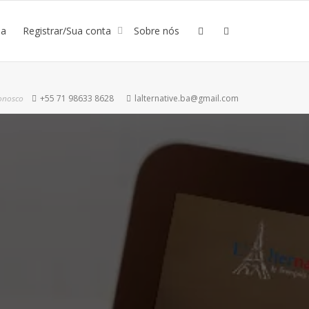
ja
Registrar/Sua conta
Sobre nós
onosco
+55 71 98633 8628
lalternative.ba@gmail.com