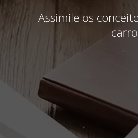
Assimile os conceit
carro