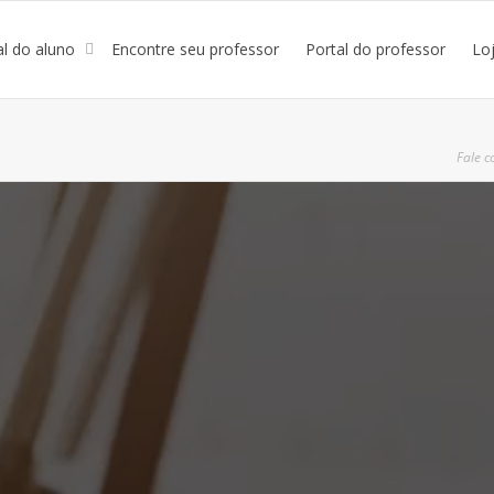
al do aluno
Encontre seu professor
Portal do professor
Lo
Fale c