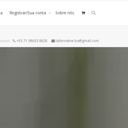
ja
Registrar/Sua conta
Sobre nós
onosco
+55 71 98633 8628
lalternative.ba@gmail.com