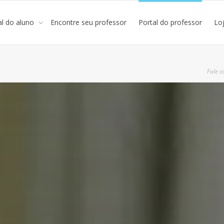
al do aluno
Encontre seu professor
Portal do professor
Lo
Fale c