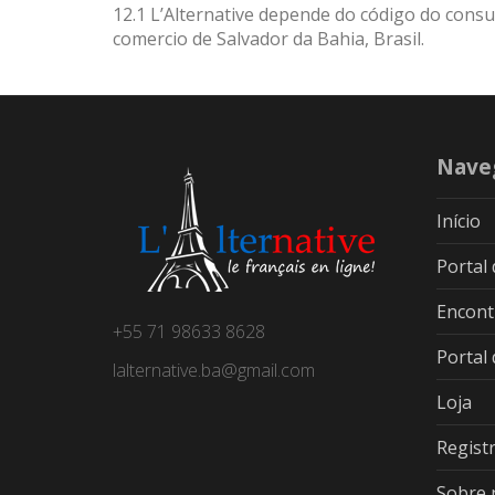
12.1 L’Alternative depende do código do consum
comercio de Salvador da Bahia, Brasil.
Nave
Início
Portal
Encont
+55 71 98633 8628
Portal
lalternative.ba@gmail.com
Loja
Regist
Sobre 