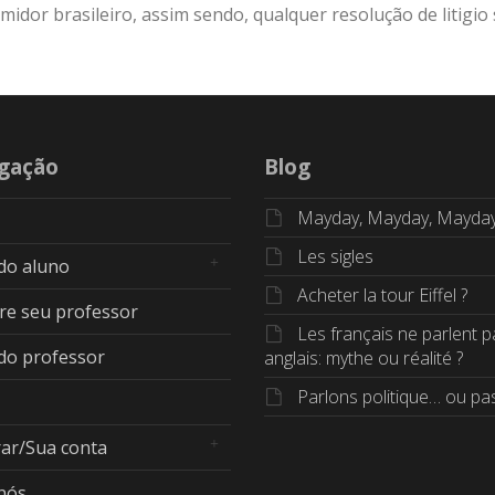
idor brasileiro, assim sendo, qualquer resolução de litigio 
gação
Blog
Mayday, Mayday, Mayda
Les sigles
 do aluno
Acheter la tour Eiffel ?
re seu professor
Les français ne parlent p
 do professor
anglais: mythe ou réalité ?
Parlons politique… ou pas
rar/Sua conta
nós