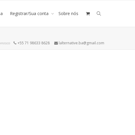
ja
Registrar/Sua conta
Sobre nós
onosco
+55 71 98633 8628
lalternative.ba@gmail.com