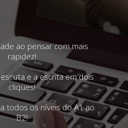
dade ao pensar com mais
rapidez!
escuta e a escrita em dois
cliques!
ra todos os níveis do A1 ao
B2!