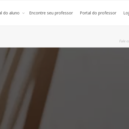
al do aluno
Encontre seu professor
Portal do professor
Lo
Fale c