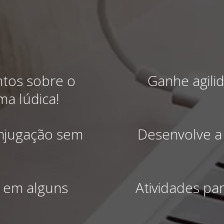
tos sobre o
Ganhe agili
ma lúdica!
onjugação sem
Desenvolve a 
 em alguns
Atividades pa