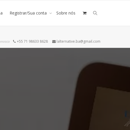
ja
Registrar/Sua conta
Sobre nós
onosco
+55 71 98633 8628
lalternative.ba@gmail.com