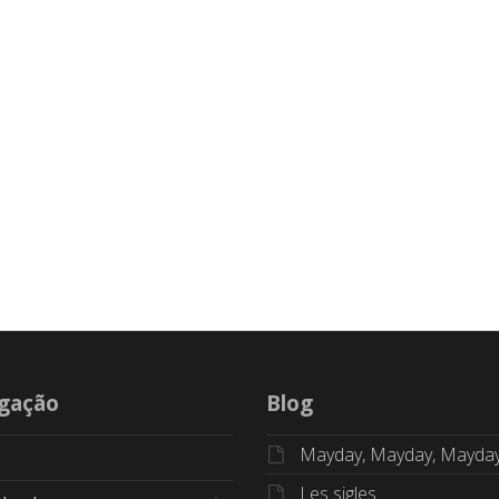
gação
Blog
Mayday, Mayday, Mayda
Les sigles