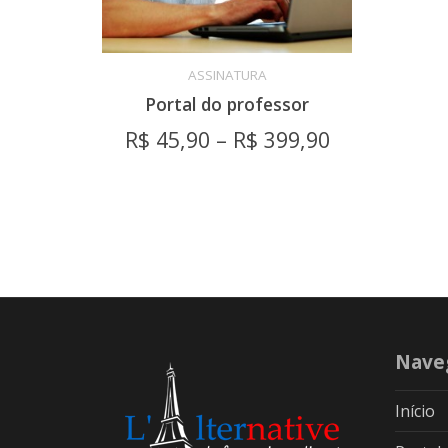
ASSINATURA
Portal do professor
VER OPÇÕES
R$
45,90
–
R$
399,90
Nave
Início