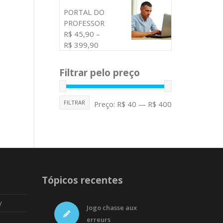
PORTAL DO
PROFESSOR
R$
45,90
–
R$
399,90
Filtrar pelo preço
FILTRAR
Preço:
R$ 40
—
R$ 400
Tópicos recentes
y
Jogo chasse aux
erreurs