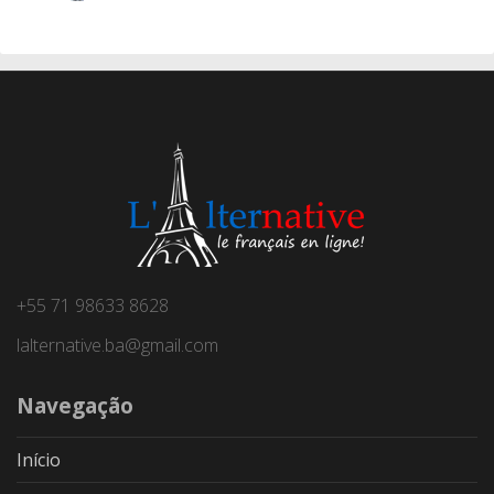
+55 71 98633 8628
lalternative.ba@gmail.com
Navegação
Início