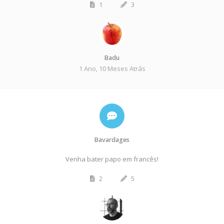
1
3
Badu
1 Ano, 10 Meses Atrás
Bavardages
Venha bater papo em francês!
2
5