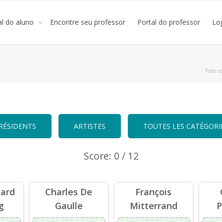
al do aluno
Encontre seu professor
Portal do professor
Lo
Fale c
RÉSIDENTS
ARTISTES
TOUTES LES CATÉGORI
Score: 0 / 12
card
Charles De
François
g
Gaulle
Mitterrand
P