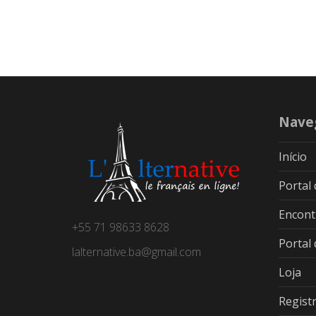
Nave
Início
Portal
Encont
+55 71 98633 8628
Portal
lalternative.ba@gmail.com
Loja
Regist