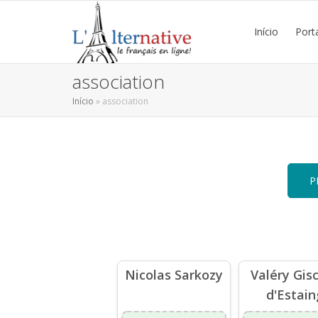
Início
Port
association
Início
»
association
P
Nicolas Sarkozy
Valéry Gis
d'Estain