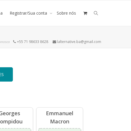
ja
Registrar/Sua conta
Sobre nós
onosco
+55 71 98633 8628
lalternative.ba@gmail.com
ES
Georges
Emmanuel
ompidou
Macron