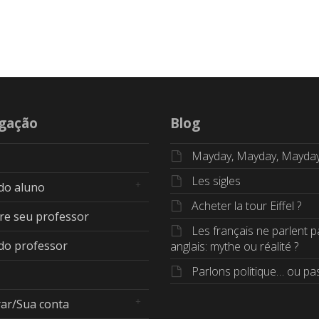
gação
Blog
Mayday, Mayday, Mayda
Les sigles
 do aluno
Acheter la tour Eiffel ?
re seu professor
Les français ne parlent p
 do professor
anglais: mythe ou réalité ?
Parlons politique… ou pas
rar/Sua conta