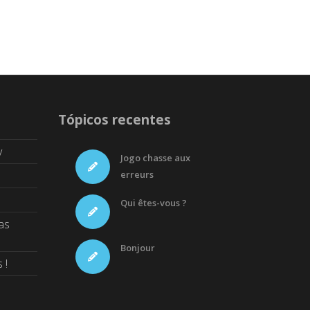
Tópicos recentes
y
Jogo chasse aux
erreurs
Qui êtes-vous ?
as
Bonjour
 !