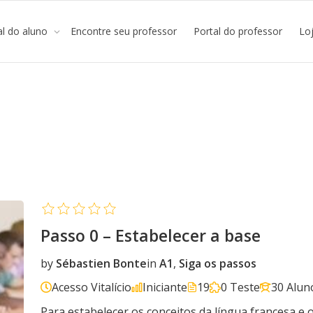
al do aluno
Encontre seu professor
Portal do professor
Lo
Passo 0 – Estabelecer a base
by
Sébastien Bonte
in
A1
,
Siga os passos
Acesso Vitalício
Iniciante
19
0 Teste
30 Alun
Para estabelecer os conceitos da língua francesa e o