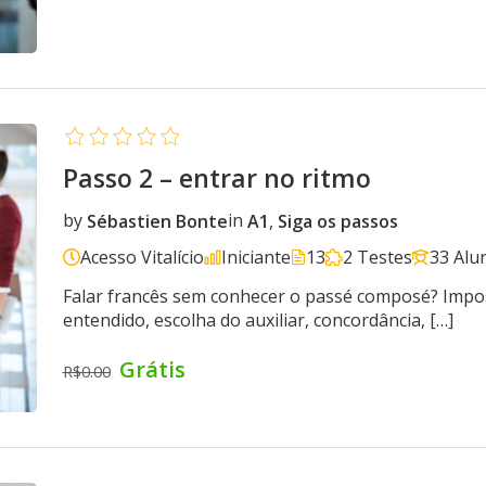
Passo 2 – entrar no ritmo
by
Sébastien Bonte
in
A1
,
Siga os passos
Acesso Vitalício
Iniciante
13
2 Testes
33 Alu
Falar francês sem conhecer o passé composé? Impo
entendido, escolha do auxiliar, concordância, […]
Grátis
R$0.00