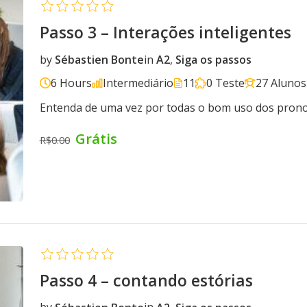
Passo 3 – Interações inteligentes
by
Sébastien Bonte
in
A2
,
Siga os passos
6 Hours
Intermediário
11
0 Teste
27 Alunos
Entenda de uma vez por todas o bom uso dos pronom
Grátis
R$0.00
Passo 4 – contando estórias