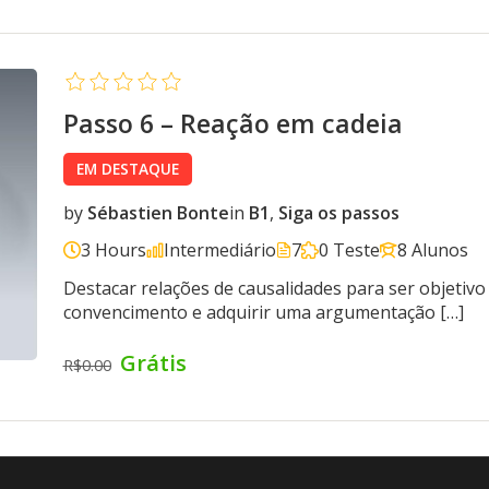
Passo 6 – Reação em cadeia
EM DESTAQUE
by
Sébastien Bonte
in
B1
,
Siga os passos
3 Hours
Intermediário
7
0 Teste
8 Alunos
Destacar relações de causalidades para ser objetivo
convencimento e adquirir uma argumentação […]
Grátis
R$0.00