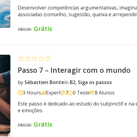
Desenvolver competências argumentativas, imaginar 
associadas (conselho, sugestão, queixa e arrependim
Grátis
R$0.00
Passo 7 – Interagir com o mundo
by
Sébastien Bonte
in
B2
,
Siga os passos
3 Hours
Expert
7
0 Teste
8 Alunos
Este passo é dedicado ao estudo do subjonctif e na
e emoções.
Grátis
R$0.00