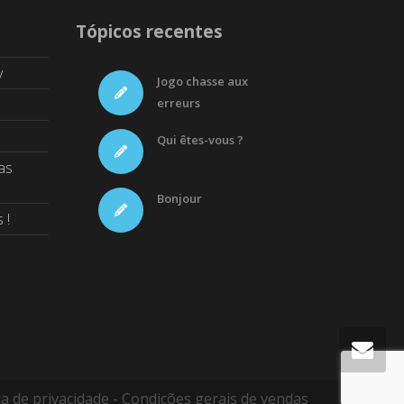
Tópicos recentes
y
Jogo chasse aux
erreurs
Qui êtes-vous ?
as
Bonjour
 !
ca de privacidade
-
Condições gerais de vendas