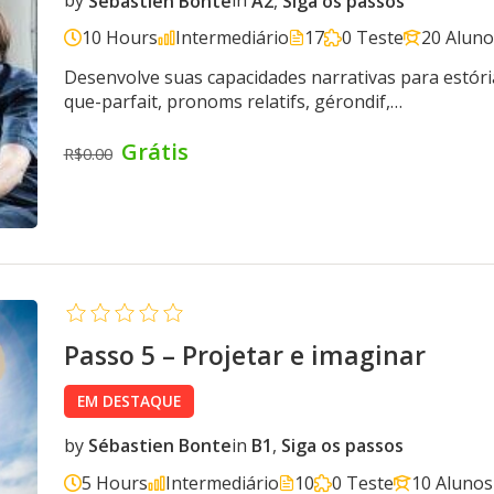
by
Sébastien Bonte
in
A2
,
Siga os passos
10 Hours
Intermediário
17
0 Teste
20 Aluno
Desenvolve suas capacidades narrativas para estória
que-parfait, pronoms relatifs, gérondif,…
Grátis
R$0.00
Passo 5 – Projetar e imaginar
EM DESTAQUE
by
Sébastien Bonte
in
B1
,
Siga os passos
5 Hours
Intermediário
10
0 Teste
10 Alunos