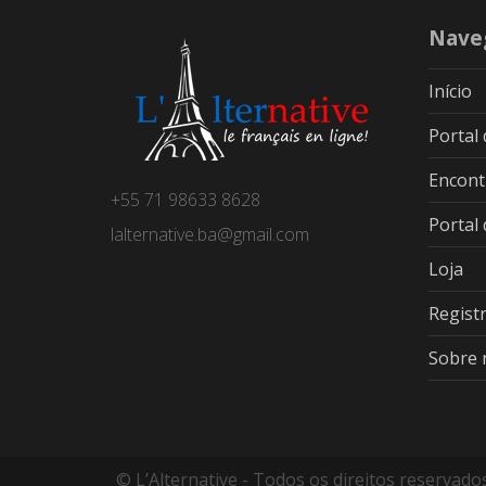
Nave
Início
Portal
Encont
+55 71 98633 8628
Portal
lalternative.ba@gmail.com
Loja
Regist
Sobre 
© L’Alternative - Todos os direitos reservad