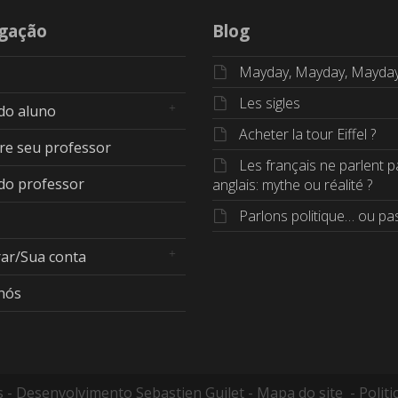
gação
Blog
Mayday, Mayday, Mayda
Les sigles
 do aluno
Acheter la tour Eiffel ?
re seu professor
Les français ne parlent p
 do professor
anglais: mythe ou réalité ?
Parlons politique… ou pas
rar/Sua conta
nós
os - Desenvolvimento
Sebastien Guilet
-
Mapa do site
-
Politi