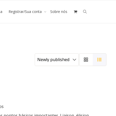
ja
Registrar/Sua conta
Sobre nós
os
s pontos básicos importantes. Liaison, élision,