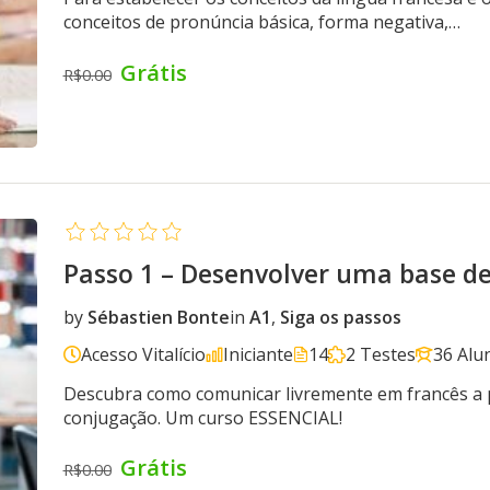
conceitos de pronúncia básica, forma negativa,…
Grátis
R$0.00
Passo 1 – Desenvolver uma base 
by
Sébastien Bonte
in
A1
,
Siga os passos
Acesso Vitalício
Iniciante
14
2 Testes
36 Alu
Descubra como comunicar livremente em francês a p
conjugação. Um curso ESSENCIAL!
Grátis
R$0.00