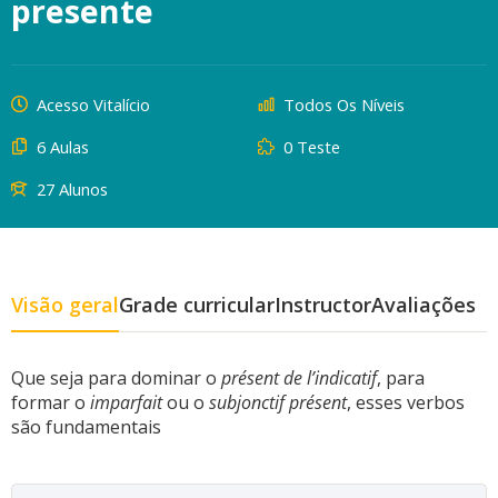
presente
Acesso Vitalício
Todos Os Níveis
6 Aulas
0 Teste
27 Alunos
Visão geral
Grade curricular
Instructor
Avaliações
Que seja para dominar o
présent de l’indicatif
, para
formar o
imparfait
ou o
subjonctif présent
, esses verbos
são fundamentais