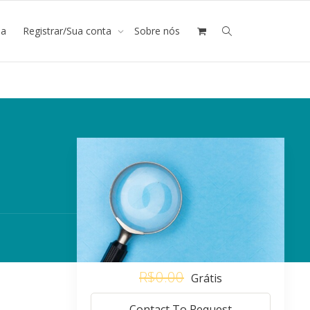
ja
Registrar/Sua conta
Sobre nós
R$0.00
Grátis
Contact To Request