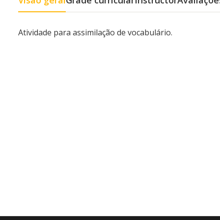
Visão geral
Grade curricular
Instructor
Avaliaçõe
Atividade para assimilação de vocabulário.