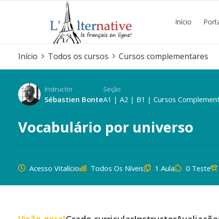
Início
Port
Início
Todos os cursos
Cursos complementares
Instructor
Seção
Sébastien Bonte
A1
|
A2
|
B1
|
Cursos Complement
Vocabulário por universo
Acesso Vitalício
Todos Os Níveis
1 Aula
0 Teste