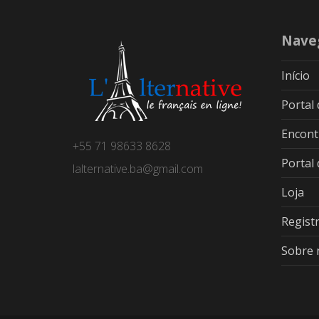
Nave
Início
Portal
Encont
+55 71 98633 8628
Portal
lalternative.ba@gmail.com
Loja
Regist
Sobre 