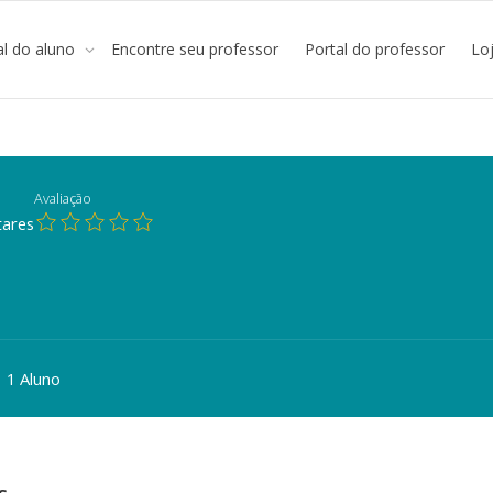
al do aluno
Encontre seu professor
Portal do professor
Lo
Avaliação
ares
1 Aluno