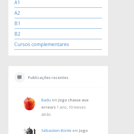
A1
A2
B1
B2
Cursos complementares
Publicações recentes
Badu
em
Jogo chasse aux
erreurs
1 ano, 10 meses
atrás
Sébastien Bonte
em
Jogo