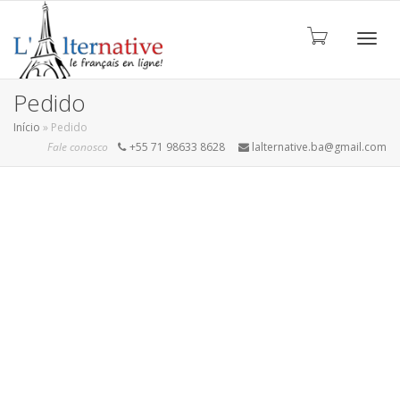
ALTE
Pedido
Início
»
Pedido
Fale conosco
+55 71 98633 8628
lalternative.ba@gmail.com