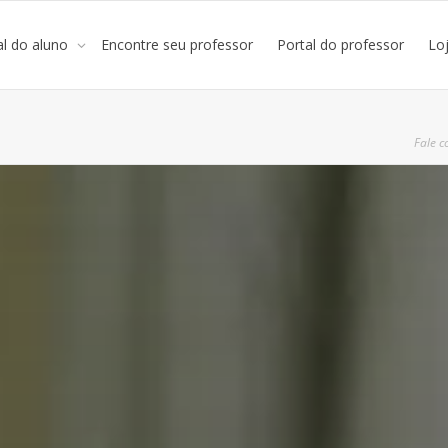
al do aluno
Encontre seu professor
Portal do professor
Lo
Fale c