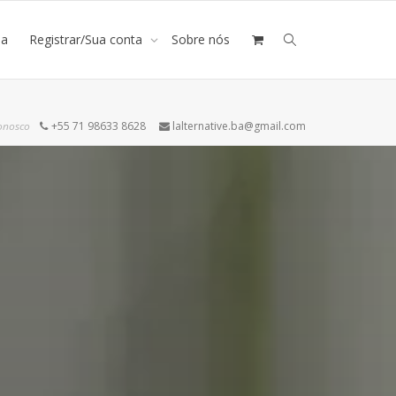
ja
Registrar/Sua conta
Sobre nós
onosco
+55 71 98633 8628
lalternative.ba@gmail.com