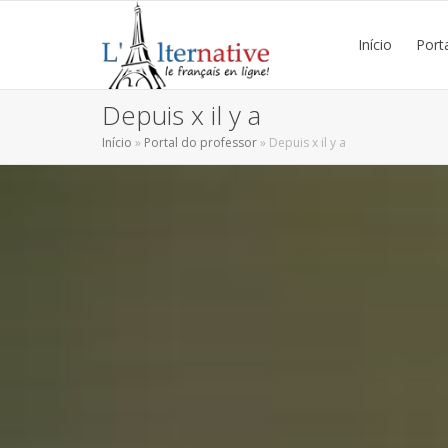
Início
Port
Depuis x il y a
Início
»
Portal do professor
»
Depuis x il y a