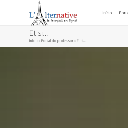
Início
Port
Et si…
Início
»
Portal do professor
»
Et si…