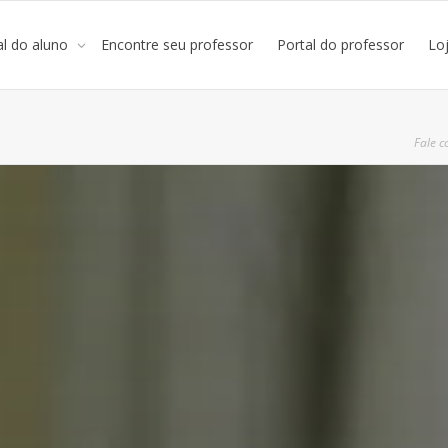
al do aluno
Encontre seu professor
Portal do professor
Lo
Fale c