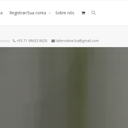
ja
Registrar/Sua conta
Sobre nós
onosco
+55 71 98633 8628
lalternative.ba@gmail.com