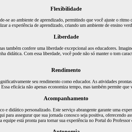
Flexibilidade
ende-se ao ambiente de aprendizado, permitindo que você ajuste o ritmo 
lizar a experiência de aprendizado, criando um ambiente de ensino verd
Liberdade
 mas também confere uma liberdade excepcional aos educadores. Imagine 
nha didática. Com essa liberdade, você pode não só manter o tom caract
Rendimento
 significativamente seu rendimento como educador. As atividades pronta
s. Essa eficácia não apenas economiza tempo, mas também permite que vo
Acompanhamento
ico e didático personalizado. Este serviço abrangente garante uma expe
ui para assegurar que sua jornada conosco seja positiva, oferecendo a
a equipe está pronta para tornar sua experiência no Portal do Professor e
Autonomia