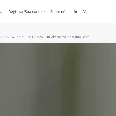
ja
Registrar/Sua conta
Sobre nós
onosco
+55 71 98633 8628
lalternative.ba@gmail.com