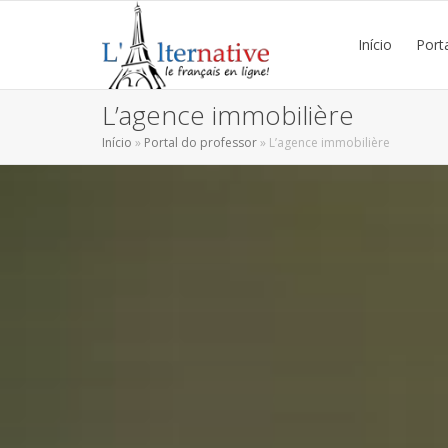
Início
Port
L’agence immobilière
Início
»
Portal do professor
»
L’agence immobilière