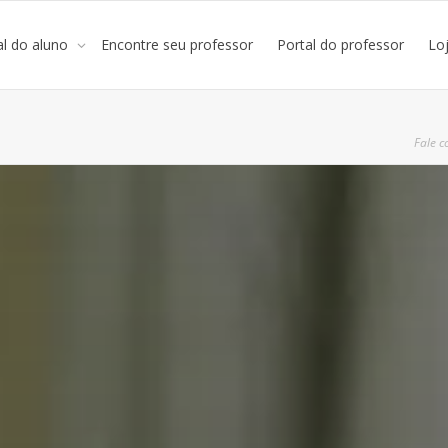
al do aluno
Encontre seu professor
Portal do professor
Lo
Fale c