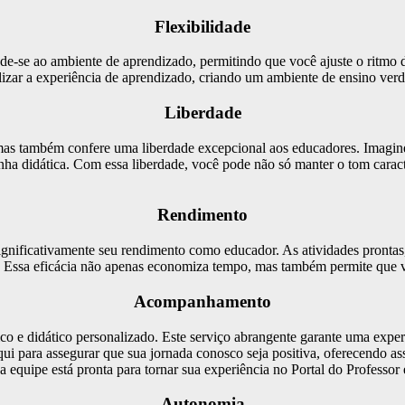
Flexibilidade
ende-se ao ambiente de aprendizado, permitindo que você ajuste o ritmo 
lizar a experiência de aprendizado, criando um ambiente de ensino verd
Liberdade
 mas também confere uma liberdade excepcional aos educadores. Imagine 
nha didática. Com essa liberdade, você pode não só manter o tom caract
Rendimento
 significativamente seu rendimento como educador. As atividades pronta
s. Essa eficácia não apenas economiza tempo, mas também permite que vo
Acompanhamento
ico e didático personalizado. Este serviço abrangente garante uma expe
ui para assegurar que sua jornada conosco seja positiva, oferecendo a
a equipe está pronta para tornar sua experiência no Portal do Professor e
Autonomia