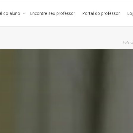
al do aluno
Encontre seu professor
Portal do professor
Lo
Fale c