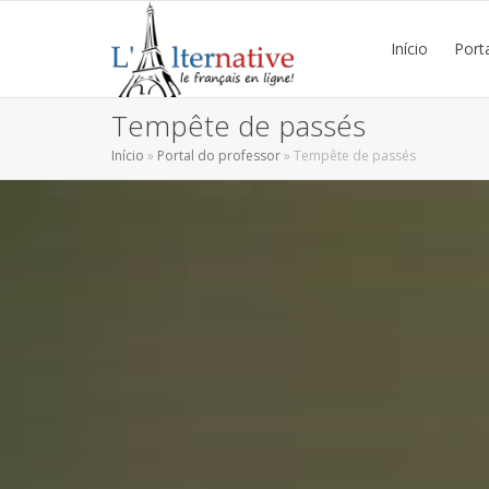
Início
Port
Tempête de passés
Início
»
Portal do professor
»
Tempête de passés