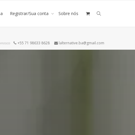
ja
Registrar/Sua conta
Sobre nós
onosco
+55 71 98633 8628
lalternative.ba@gmail.com