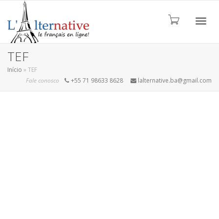
ALTE
TEF
Início
»
TEF
Fale conosco
+55 71 98633 8628
lalternative.ba@gmail.com