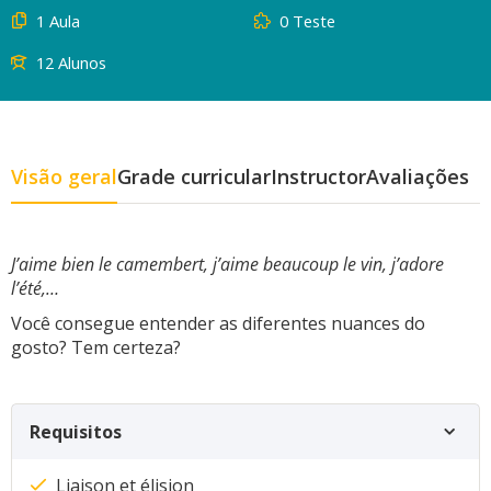
1 Aula
0 Teste
12 Alunos
Visão geral
Grade curricular
Instructor
Avaliações
J’aime bien le camembert, j’aime beaucoup le vin, j’adore
l’été,…
Você consegue entender as diferentes nuances do
gosto? Tem certeza?
Requisitos
Liaison et élision