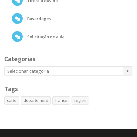
Tire sua dúvida
Bavardages
Solicitação de aula
Categorias
Tags
carte
département
france
région