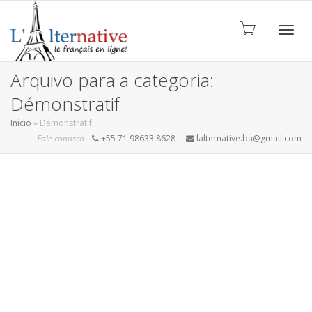
ALTE
Arquivo para a categoria:
Démonstratif
Início
»
Démonstratif
Fale conosco
+55 71 98633 8628
lalternative.ba@gmail.com