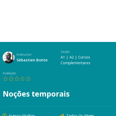
Seção
Instructor
A1
|
A2
|
Cursos
Sébastien Bonte
Complementares
Avaliação
Noções temporais
Acesso Vitalício
Todos Os Níveis