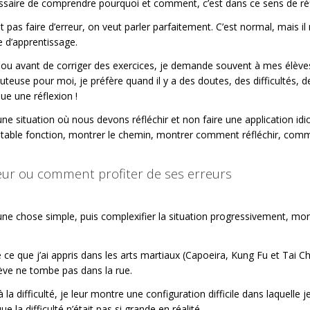
essaire de comprendre pourquoi et comment, c’est dans ce sens de réfl
 pas faire d’erreur, on veut parler parfaitement. C’est normal, mais 
e d’apprentissage.
le ou avant de corriger des exercices, je demande souvent à mes élèves 
euse pour moi, je préfère quand il y a des doutes, des difficultés, de
que une réflexion !
, une situation où nous devons réfléchir et non faire une application id
véritable fonction, montrer le chemin, montrer comment réfléchir, comm
reur ou comment profiter de ses erreurs
une chose simple, puis complexifier la situation progressivement, mont
 ce que j’ai appris dans les arts martiaux (Capoeira, Kung Fu et Tai Ch
lève ne tombe pas dans la rue.
la difficulté, je leur montre une configuration difficile dans laquelle j
e la difficulté n’était pas si grande en réalité.