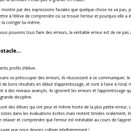
e montre par des expressions faciales que quelque chose ne va pas, je
tre à l’élève de comprendre où se trouve l’erreur et pourquoi elle a
te la corriger lui-même.
 nous pouvons tous faire des erreurs, la véritable erreur est de ne pas
bstacle…
ents profils d’élève.
nt sans se préoccuper des erreurs, ils réussissent à se communiquer, l
de bons résultats en début d’apprentissage, et sont à l’aise à l’oral; 
t à des niveaux avançés. Ils ignorent les erreurs et l’apprentissage que
grande discipline.
ce sont des élèves qui ont peur et même honte de la plus petite erreur
notes dans les évaluations écrites mais restent timides oralement, il
t se relaxer et comprendre que l’erreur est inévitable au cours de l’app
ssage que nous devons cultiver intelligemment !