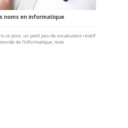
s noms en informatique
Quand le
devienne
s ce post, un petit peu de vocabulaire relatif
monde de l’informatique, mais
Dans chaque
marques com
populaires