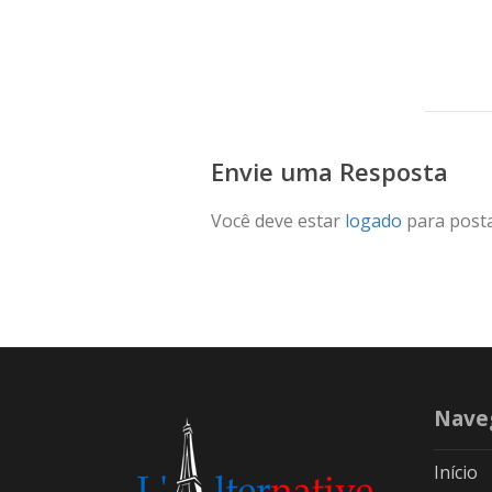
Envie uma Resposta
Você deve estar
logado
para post
Nave
Início