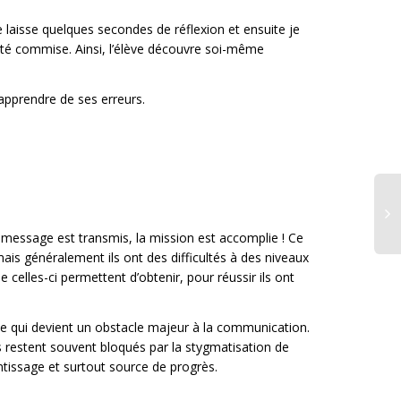
 laisse quelques secondes de réflexion et ensuite je
 été commise. Ainsi, l’élève découvre soi-même
 apprendre de ses erreurs.
e message est transmis, la mission est accomplie ! Ce
mais généralement ils ont des difficultés à des niveaux
Pa
 celles-ci permettent d’obtenir, pour réussir ils ont
co
: 
la
, ce qui devient un obstacle majeur à la communication.
s restent souvent bloqués par la stygmatisation de
rentissage et surtout source de progrès.