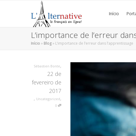
Início
Port
L’importance de l’erreur dans
Início
»
Blog
»
L’importance de l’erreur dans l’apprentissage
,
Sébastien Bonte
22 de
fevereiro de
2017
,
,
Uncategorized
0