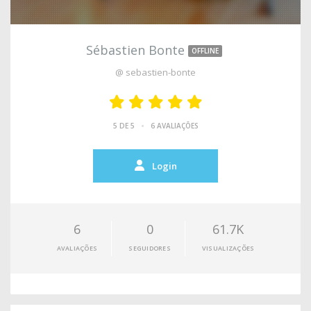
Sébastien Bonte
OFFLINE
@ sebastien-bonte
•
5 DE 5
6 AVALIAÇÕES
Login
6
0
61.7K
AVALIAÇÕES
SEGUIDORES
VISUALIZAÇÕES