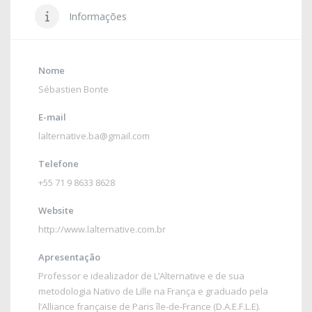
Informações
Nome
Sébastien Bonte
E-mail
lalternative.ba@gmail.com
Telefone
+55 71 9 8633 8628
Website
http://www.lalternative.com.br
Apresentação
Professor e idealizador de L’Alternative e de sua
metodologia Nativo de Lille na França e graduado pela
l’Alliance française de Paris île-de-France (D.A.E.F.L.E).