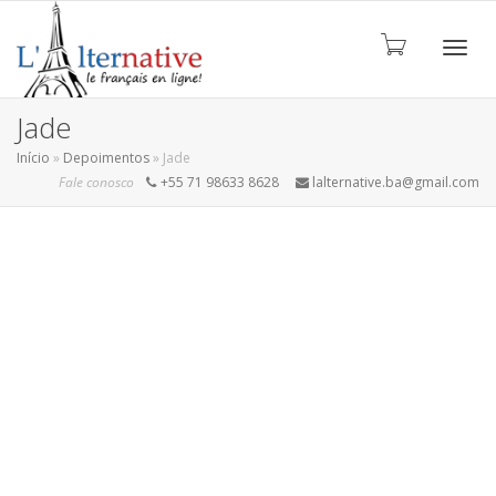
ALTE
Jade
Início
»
Depoimentos
»
Jade
Fale conosco
+55 71 98633 8628
lalternative.ba@gmail.com