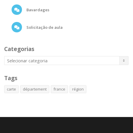
Bavardages
Solicitação de aula
Categorias
Tags
carte
département
france
région