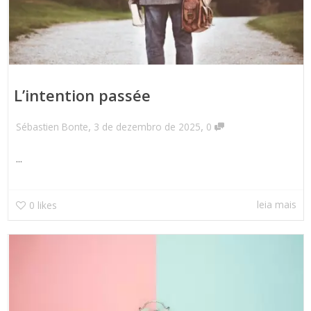
L’intention passée
,
,
Sébastien Bonte
3 de dezembro de 2025
0
...
leia mais
0
likes