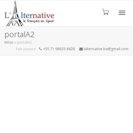
ALTE
portalA2
Início
»
portalA2
Fale conosco
+55 71 98633 8628
lalternative.ba@gmail.com