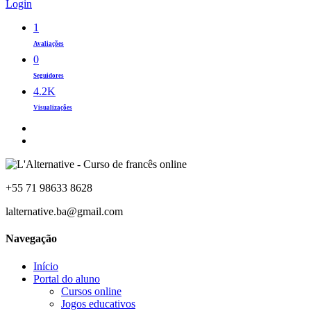
Login
1
Avaliações
0
Seguidores
4.2K
Visualizações
+55 71 98633 8628
lalternative.ba@gmail.com
Navegação
Início
Portal do aluno
Cursos online
Jogos educativos