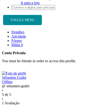
Ir para a loja
TOGGLE MENU
Detalhes
Atividade
Fóruns
Mídia
0
Conta Privada
You must be friends in order to access this profile.
Sébastien Guilet
Offline
@ sebastien-guilet
•
5 de 5
•
1 Avaliação