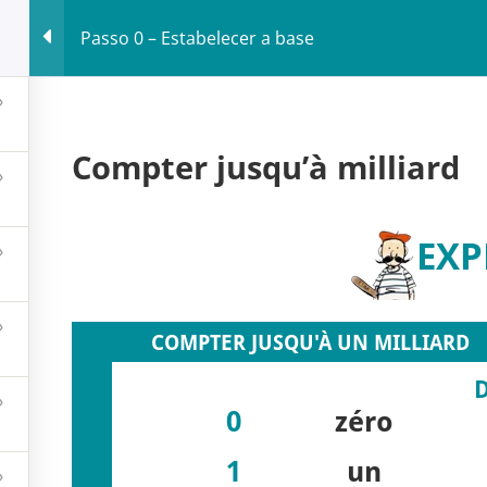
Passo 0 – Estabelecer a base
l do aluno
Encontre seu professor
Portal do professor
Loj
Compter jusqu’à milliard
gação
Blog
EXP
Mayday, Mayday, Mayda
Les sigles
 do aluno
Acheter la tour Eiffel ?
re seu professor
Les français ne parlent p
 do professor
anglais: mythe ou réalité ?
Parlons politique… ou pas