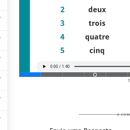
rar/Sua conta
nós
os - Desenvolvimento
Sebastien Guilet
-
Mapa do site
-
Politi
0 CO