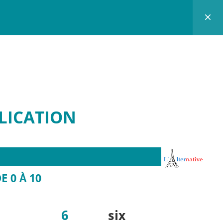
a
Registrar/Sua conta
Sobre nós
Tópicos recentes
LICATION
y
Jogo chasse aux erreurs
Qui êtes-vous ?
as
Bonjour
 !