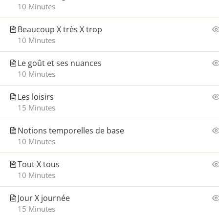
Regist
10 Minutes
Sobre 
Beaucoup X très X trop
10 Minutes
Le goût et ses nuances
10 Minutes
© L’Alternative - Todos os direitos reservad
Les loisirs
15 Minutes
Notions temporelles de base
10 Minutes
Tout X tous
10 Minutes
Jour X journée
15 Minutes