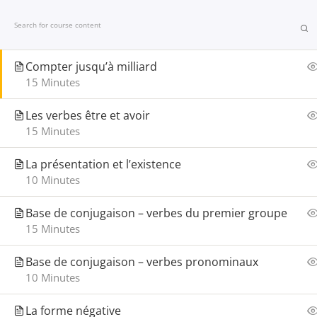
Base de prononciation – enchaînement et
contractions spéciales
Início
Porta
15 Minutes
Compter jusqu’à milliard
Início
Todos os cursos
Siga os passos
15 Minutes
Les verbes être et avoir
15 Minutes
Nave
La présentation et l’existence
10 Minutes
Início
Portal
Base de conjugaison – verbes du premier groupe
15 Minutes
Encont
+55 71 98633 8628
Base de conjugaison – verbes pronominaux
Portal
lalternative.ba@gmail.com
10 Minutes
Loja
La forme négative