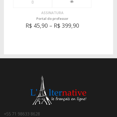
ASSINATURA
Portal do professor
R$
45,90
–
R$
399,90
+55 71 98633 8628