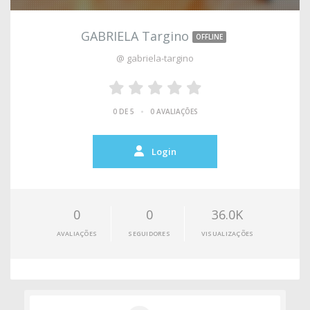
GABRIELA Targino
OFFLINE
@ gabriela-targino
•
0 DE 5
0 AVALIAÇÕES
Login
0
0
36.0K
AVALIAÇÕES
SEGUIDORES
VISUALIZAÇÕES