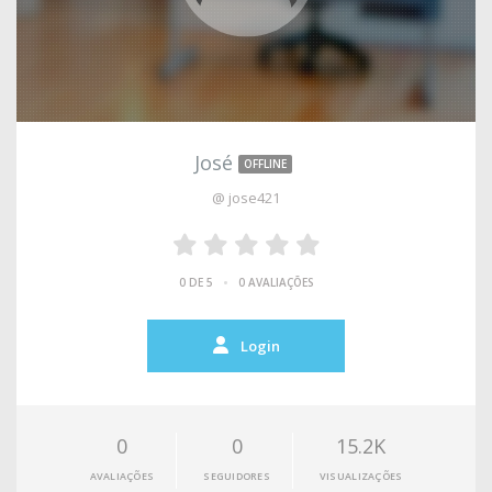
José
OFFLINE
@ jose421
•
0 DE 5
0 AVALIAÇÕES
Login
0
0
15.2K
AVALIAÇÕES
SEGUIDORES
VISUALIZAÇÕES