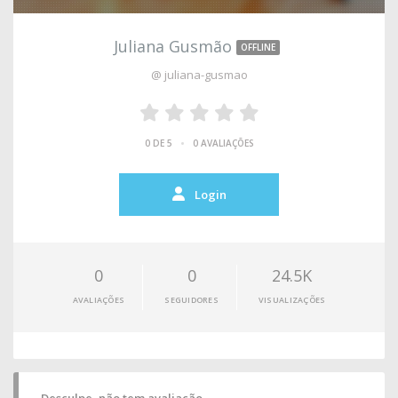
Juliana Gusmão
OFFLINE
@ juliana-gusmao
•
0 DE 5
0 AVALIAÇÕES
Login
0
0
24.5K
AVALIAÇÕES
SEGUIDORES
VISUALIZAÇÕES