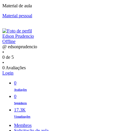
Material de aula
Material pessoal
Edson Prudencio
Offline
@ edsonprudencio
•
0 de 5
•
0 Avaliações
Login
0
Avaliações
0
Seguidores
17.3K
Visualizações
Membros
Solicitação de aula