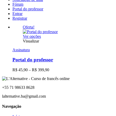
Fórum
Portal do professor
Entrar
Registrar
Oferta!
Este
Ver opções
produto
Visualizar
tem
Assinatura
várias
variantes.
Portal do professor
As
opções
podem
Faixa
R$
45,90
–
R$
399,90
ser
de
escolhidas
preço:
na
R$ 45,90
página
+55 71 98633 8628
através
do
R$ 399,90
lalternative.ba@gmail.com
produto
Navegação